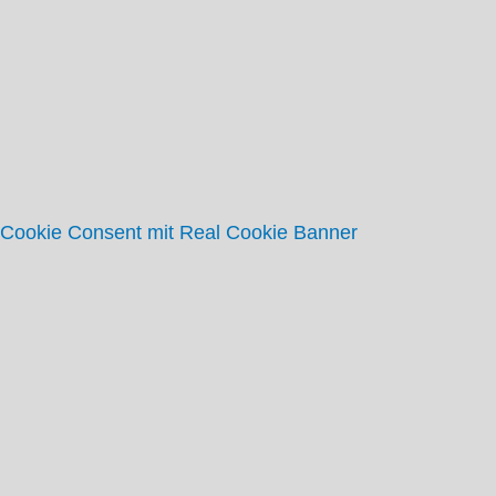
Gewählte Vertreter
Gemeinderat
Kreistag
Archiv
Links
Kontakt
Cookie Consent mit Real Cookie Banner