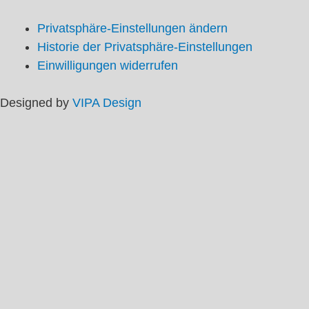
Privatsphäre-Einstellungen ändern
Historie der Privatsphäre-Einstellungen
Einwilligungen widerrufen
Designed by
VIPA Design
Startseite
Themen
Aktuelle Themen
Themenarchiv
Termine
Ortsverein
Grundsätze
Vorstand
Mitglied werden
Jubiläumsbroschüre