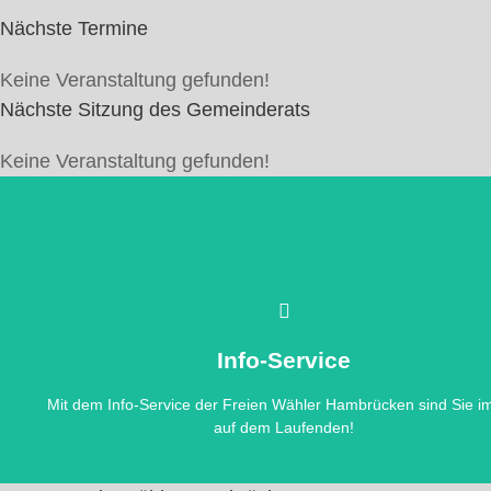
Nächste Termine
Keine Veranstaltung gefunden!
Nächste Sitzung des Gemeinderats
Keine Veranstaltung gefunden!
zur Anmeldung
informiert.
werden per Email über neue Beiträge auf unserer Homepag
Melden Sie sich hier für unseren kostenlosen Info-Service an un
Info-Service
Info-Service
Mit dem Info-Service der Freien Wähler Hambrücken sind Sie 
auf dem Laufenden!