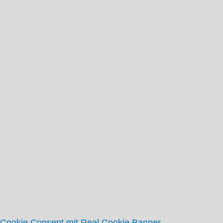
Themen
Aktuelle Themen
Themenarchiv
Termine
Ortsverein
Grundsätze
Vorstand
Mitglied werden
Jubiläumsbroschüre
Gewählte Vertreter
Gemeinderat
Kreistag
Archiv
Links
Kontakt
Cookie Consent mit Real Cookie Banner