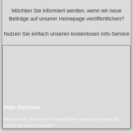
Möchten Sie informiert werden, wenn wir neue
Beiträge auf unserer Homepage veröffentlichen?
Nutzen Sie einfach unseren kostenlosen Info-Service
zur Anmeldung
Homepage informiert.
und Sie werden per Email über neue Beiträge auf unserer
Melden Sie sich hier für unseren kostenlosen Info-Service a
Info-Service
Info-Service
Mit dem Info-Service der Freien Wähler Hambrücken sind Sie
immer auf dem Laufenden!